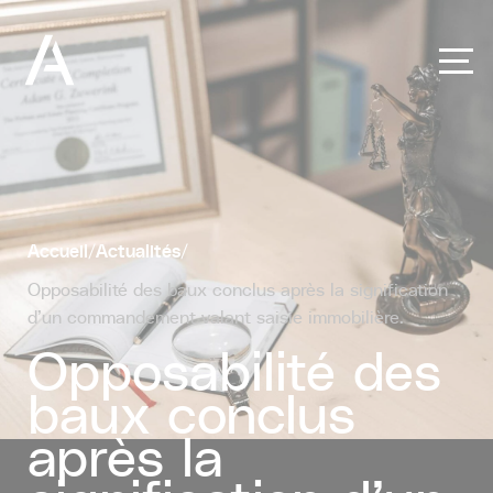
Panneau de gestion des cookies
Accueil
/
Actualités
/
Opposabilité des baux conclus après la signification
d’un commandement valant saisie immobilière.
Opposabilité des
baux conclus
après la