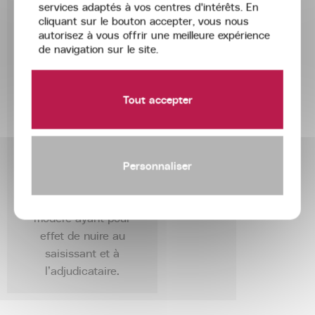
Acta
services adaptés à vos centres d'intérêts. En
l’estimation
Groupe
l’importance du
cliquant sur le bouton accepter, vous nous
du
cahier des charges,
autorisez à vous offrir une meilleure expérience
bien
de navigation sur le site.
tant dans sa
immobilier
rédaction que dans
jusqu’à
sa diffusion.
Tout accepter
son
Elle offre cependant
adjudication.
la possibilité au saisi
de conclure un
bail
de convenance
au
Personnaliser
profit d’un” ami”
avec un loyer
modéré ayant pour
effet de nuire au
saisissant et à
l’adjudicataire.