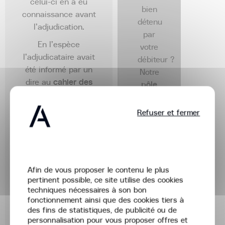
celui-ci en a eu
bien
connaissance avant
détenu
l’adjudication.
par
En l’espèce
votre
l’adjudicataire avait
débiteur ?
été informé par un
Notre
dire au
cahier des
pôle
charges
antérieur à
immobilier
l’adjudication et
ACTA
Refuser et fermer
dénoncé avant celle-
vous
ci.
accompagne
durant
Cet arrêt de la Cour
Bienvenue,
tout
de Cassation
Afin de vous proposer le contenu le plus
le
s’inscrit dans une
pertinent possible, ce site utilise des cookies
déroulement
série de décisions
techniques nécessaires à son bon
de la
favorables aux
fonctionnement ainsi que des cookies tiers à
procédure
des fins de statistiques, de publicité ou de
locataires, elle
personnalisation pour vous proposer offres et
de
souligne par ailleurs