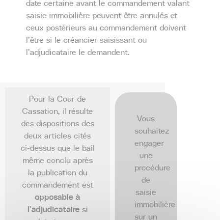
date certaine avant le commandement valant
saisie immobilière peuvent être annulés et
ceux postérieurs au commandement doivent
l’être si le créancier saisissant ou
l’adjudicataire le demandent.
Pour la Cour de
Cassation, il résulte
Vous
des dispositions des
souhaitez
deux articles cités
engager
ci-dessus que le bail
une
même conclu après
procédure
la publication du
de
commandement est
saisie
opposable à
immobilière
l’adjudicataire
si
sur un