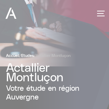
Panneau de gestion des cookies
Accueil
/
Etudes
/
Actallier Montluçon
Actallier
Montluçon
Votre étude en région
Auvergne