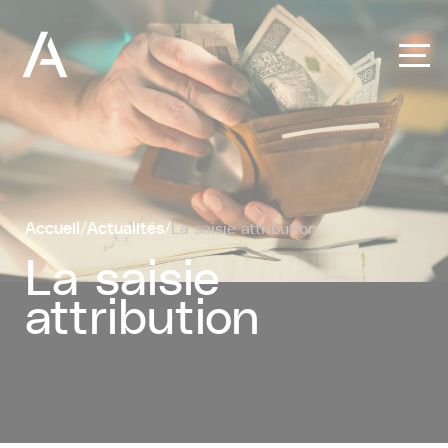
Panneau de gestion des cookies
Accueil
/
Actualités
/
La saisie attribution
La saisie
attribution