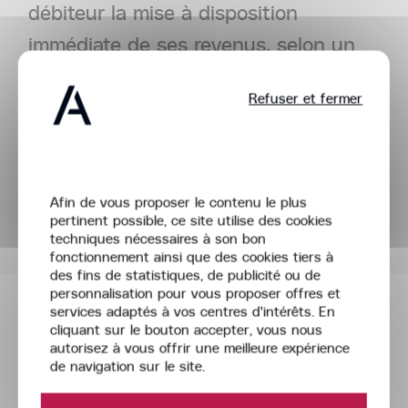
débiteur la mise à disposition
immédiate de ses revenus, selon un
montant mensuel choisi par lui, même
Refuser et fermer
en cas de saisie d’un compte joint.
Le juge de l’exécution peut être saisi
Bienvenue,
à tout moment par le conjoint
Afin de vous proposer le contenu le plus
concerné.
pertinent possible, ce site utilise des cookies
techniques nécessaires à son bon
fonctionnement ainsi que des cookies tiers à
des fins de statistiques, de publicité ou de
personnalisation pour vous proposer offres et
III.
Le
rôle
et
les
Acta
services adaptés à vos centres d'intérêts. En
Groupe
cliquant sur le bouton accepter, vous nous
obligations
du
tiers
autorisez à vous offrir une meilleure expérience
saisi
de navigation sur le site.